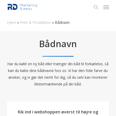
Skip
Menu
to
search
main
Hjem
»
Print & Produktion
»
Bådnavn
content
Bådnavn
Har du købt en ny båd eller trænger din båd til forkælelse, så
kan du købe dine bådnavne hos os. Vi har den folie farve du
ønsker, og vi gør det nemt for dig, så du selv kan monterer
klistermærkende på din båd.
Kik ind i webshoppen øverst til højre og